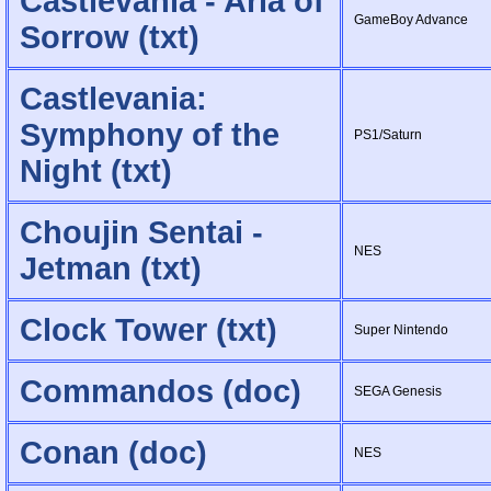
Castlevania - Aria of
GameBoy Advance
Sorrow (txt)
Castlevania:
Symphony of the
PS1/Saturn
Night (txt)
Choujin Sentai -
NES
Jetman (txt)
Clock Tower (txt)
Super Nintendo
Commandos (doc)
SEGA Genesis
Conan (doc)
NES