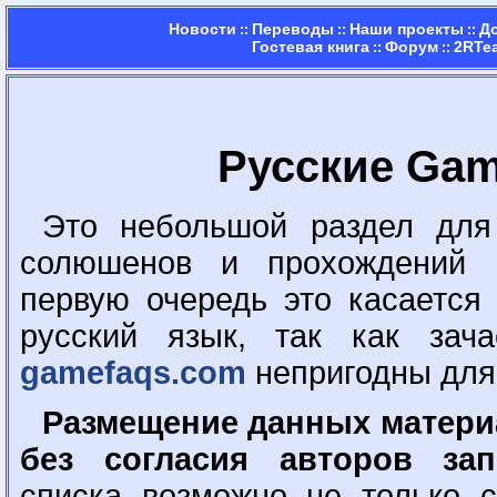
Новости
Переводы
Наши проекты
Д
::
::
::
Гостевая книга
Форум
2RTe
::
::
Русские Ga
Это небольшой раздел для
солюшенов и прохождений 
первую очередь это касается
русский язык, так как зач
gamefaqs.com
непригодны для 
Размещение данных материа
без согласия авторов зап
списка возможно не только 