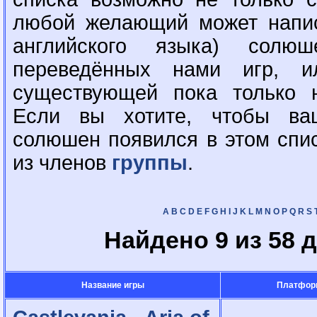
любой желающий может напис
английского языка) сол
переведённых нами игр, 
существующей пока только н
Если вы хотите, чтобы ва
солюшен появился в этом спи
из членов
группы
.
A
B
C
D
E
F
G
H
I
J
K
L
M
N
O
P
Q
R
S
Найдено 9 из 58 
Название игры
Платфор