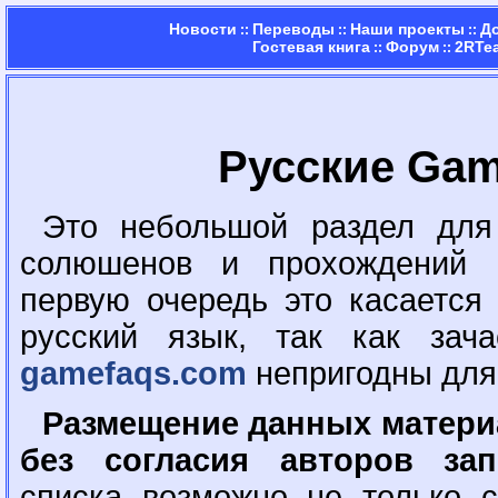
Новости
Переводы
Наши проекты
Д
::
::
::
Гостевая книга
Форум
2RTe
::
::
Русские Ga
Это небольшой раздел для
солюшенов и прохождений 
первую очередь это касается
русский язык, так как зач
gamefaqs.com
непригодны для 
Размещение данных материа
без согласия авторов зап
списка возможно не только 