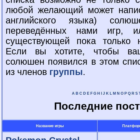
любой желающий может напис
английского языка) сол
переведённых нами игр, 
существующей пока только н
Если вы хотите, чтобы ва
солюшен появился в этом спи
из членов
группы
.
A
B
C
D
E
F
G
H
I
J
K
L
M
N
O
P
Q
R
S
Последние пост
Название игры
Платфор