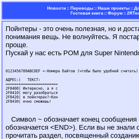
Новости
Переводы
Наши проекты
Д
::
::
::
Гостевая книга
Форум
2RTe
::
::
Пойнтеры - это очень полезная, но и дос
понимания вещь. Не волнуйтесь. Я поста
проще.
Пускай у нас есть РОМ для Super Nintendo
0123456789ABCDEF <-Номера байтов (чтобы было удобней считать)

АДРЕС:|	  ТЕКСТ:

======+=================

2F8400| Интересно, а я с

2F8410| могу разобраться

2F8420| в пойнтерах?~Кон

Символ ~ обозначает конец сообщения (
обозначается <END>). Если вы не знали о
прочитать раздел, посвященный создани