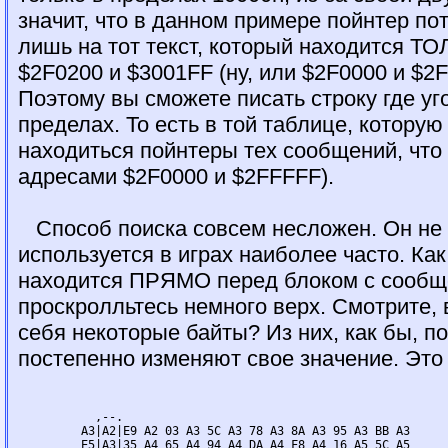
значит, что в данном примере пойнтер п
лишь на тот текст, который находится Т
$2F0200 и $3001FF (ну, или $2F0000 и $2F
Поэтому вы сможете писать строку где уг
пределах. То есть в той таблице, которую
находиться пойнтеры тех сообщений, чт
адресами $2F0000 и $2FFFFF).
Способ поиска совсем несложен. Он не в
используется в играх наиболее часто. Ка
находится ПРЯМО перед блоком с сообщ
проскролльтесь немного верх. Смотрите, 
себя некоторые байты? Из них, как бы, по
постепенно изменяют свое значение. Это
	   ,--.

	 A3|A2|E9 A2 03 A3 5C A3 78 A3 8A A3 95 A3 BB A3

	 E5|A3|35 A4 65 A4 94 A4 DA A4 F8 A4 16 A5 5C A5
