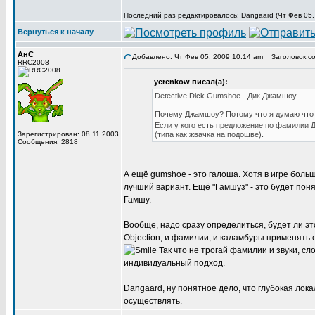
Последний раз редактировалось: Dangaard (Чт Фев 05, 
Вернуться к началу
АнС
Добавлено: Чт Фев 05, 2009 10:14 am
Заголовок соо
RRC2008
yerenkow писал(а):
Detective Dick Gumshoe - Дик Джамшоу
Почему Джамшоу? Потому что я думаю что 
Если у кого есть предложение по фамилии Д
Зарегистрирован: 08.11.2003
(типа как жвачка на подошве).
Сообщения: 2818
А ещё gumshoe - это галоша. Хотя в игре боль
лучший вариант. Ещё "Гамшуз" - это будет пон
Гамшу.
Вообще, надо сразу определиться, будет ли эт
Objection, и фамилии, и каламбуры применять св
Так что не трогай фамилии и звуки, слов
индивидуальный подход.
Dangaard, ну понятное дело, что глубокая лок
осуществлять.