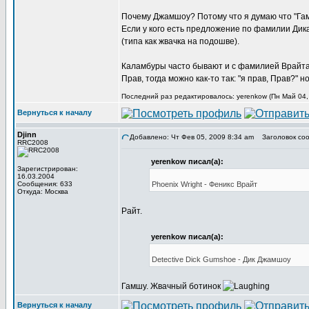
Почему Джамшоу? Потому что я думаю что "Га
Если у кого есть предложение по фамилии Дика
(типа как жвачка на подошве).
Каламбуры часто бывают и с фамилией Врайта (т
Прав, тогда можно как-то так: "я прав, Прав?" но 
Последний раз редактировалось: yerenkow (Пн Май 04, 
Вернуться к началу
Djinn
Добавлено: Чт Фев 05, 2009 8:34 am
Заголовок сооб
RRC2008
yerenkow писал(а):
Зарегистрирован:
16.03.2004
Сообщения: 633
Phoenix Wright - Феникс Врайт
Откуда: Москва
Райт.
yerenkow писал(а):
Detective Dick Gumshoe - Дик Джамшоу
Гамшу. Жвачный ботинок
Вернуться к началу