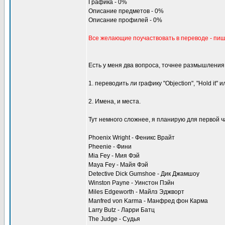
Графика - 0%
Описание предметов - 0%
Описание профилей - 0%
Все желающие поучаствовать в переводе - пиш
Есть у меня два вопроса, точнее размышления
1. переводить ли графику "Objection", "Hold it"
2. Имена, и места.
Тут немного сложнее, я планирую для первой ча
Phoenix Wright - Феникс Врайт
Pheenie - Фини
Mia Fey - Мия Фэй
Maya Fey - Майя Фэй
Detective Dick Gumshoe - Дик Джамшоу
Winston Payne - Уинстон Пэйн
Miles Edgeworth - Майлз Эджворт
Manfred von Karma - Манфред фон Карма
Larry Butz - Ларри Батц
The Judge - Судья