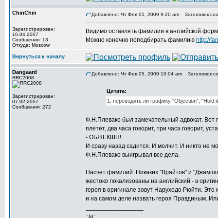
ChinChin
Добавлено: Чт Фев 05, 2009 9:20 am
Заголовок соо
Зарегистрирован:
Видимо оставлять фамилии в английской форме
16.04.2007
Можно конечно поподбирать фамилию
http://f
Сообщения: 13
Откуда: Moscow
Вернуться к началу
Dangaard
Добавлено: Чт Фев 05, 2009 10:04 am
Заголовок со
RRC2008
Цитата:
Зарегистрирован:
1. переводить ли графику "Objection", "Hold 
07.02.2007
Сообщения: 272
Ф.Н.Плевако был замечательный адвокат. Вот п
плетет, два часа говорит, три часа говорит, уст
- ОБЖЕКШН!
И сразу назад садится. И молчит. И никто не мо
Ф.Н.Плевако выигрывал все дела.
Насчет фамилий. Никаких "Врайтов" и "Джамшоу
жестоко локализованы на английский - в ориги
героя в оригинале зовут Наруходо Рюйти. Это
и на самом деле назвать героя Правдиным. Ил
_________________
･ω･