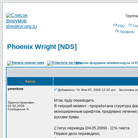
Группа
FAQ
По
Профиль
Phoenix Wright [NDS]
Список форумов shedevr.org.ru
->
Р
Автор
yerenkow
Добавлено: Чт Фев 05, 2009 12:32 am
Заголовок соо
Итак, буду переводить.
Зарегистрирован:
В текущий момент - проработана структура фа
02.02.2009
Сообщения: 9
моноширинным шрифтом, придумано лечение, 
русские буквы.
Статус перевода (04.05.2009) - 11% текста
Первое дело переведено;