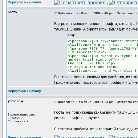
Вернуться к началу
Гость
Добавлено: Чт Фев 05, 2009 2:40 pm
Заголовок соо
В игре нет моноширинного шрифта, хоть в файле
таблица ширин. А скрипт игры выглядит, пример
Код:
<\persona:7|78|77><\name:1792>Wh
<\wait:25>I'm glad I made it on 
<\persona:7|78|77><\name:1792>We
I'm impressed!<\p>
<\persona:7|80|79>Not everyone t
murder trial right off<\n>
the bat like this.<\p>
It says a lot about<\n>
<\wait:25>you... and your client
Все тэги заменить своими для удобства, их там 
Графики много, текстовой: все профили и улик
Вернуться к началу
yerenkow
Добавлено: Чт Фев 05, 2009 4:23 pm
Заголовок соо
Гость
, не подскажешь как бы найти таблицу ши
Зарегистрирован:
сильно шрифт, не в курсе.
02.02.2009
Сообщения: 9
С текстом проблем нет, с графикой тоже, еди
Вернуться к началу