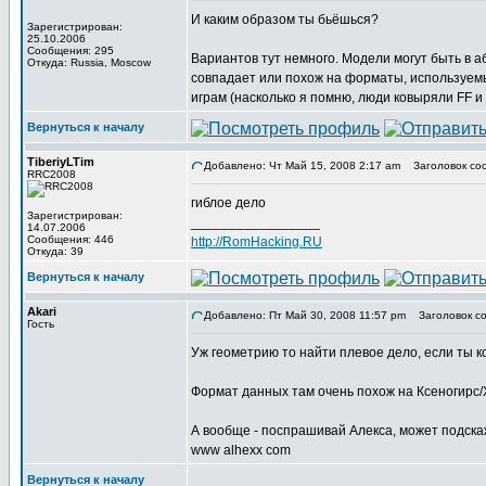
И каким образом ты бьёшься?
Зарегистрирован:
25.10.2006
Сообщения: 295
Вариантов тут немного. Модели могут быть в 
Откуда: Russia, Moscow
совпадает или похож на форматы, используемы
играм (насколько я помню, люди ковыряли FF и 
Вернуться к началу
TiberiyLTim
Добавлено: Чт Май 15, 2008 2:17 am
Заголовок сооб
RRC2008
гиблое дело
Зарегистрирован:
_________________
14.07.2006
Сообщения: 446
http://RomHacking.RU
Откуда: 39
Вернуться к началу
Akari
Добавлено: Пт Май 30, 2008 11:57 pm
Заголовок со
Гость
Уж геометрию то найти плевое дело, если ты 
Формат данных там очень похож на Ксеногирс/Х
А вообще - поспрашивай Алекса, может подскаж
www alhexx com
Вернуться к началу