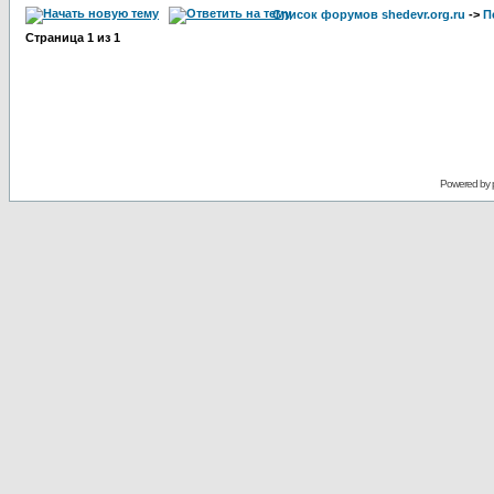
Список форумов shedevr.org.ru
->
П
Страница
1
из
1
Powered by