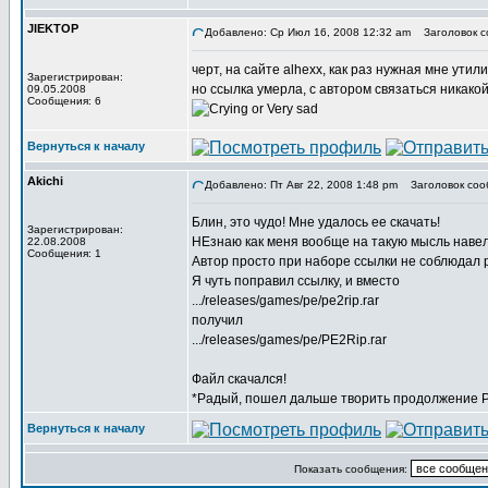
JIEKTOP
Добавлено: Ср Июл 16, 2008 12:32 am
Заголовок с
черт, на сайте alhexx, как раз нужная мне утил
Зарегистрирован:
но ссылка умерла, с автором связаться никакой
09.05.2008
Сообщения: 6
Вернуться к началу
Akichi
Добавлено: Пт Авг 22, 2008 1:48 pm
Заголовок соо
Блин, это чудо! Мне удалось ее скачать!
Зарегистрирован:
НЕзнаю как меня вообще на такую мысль навел
22.08.2008
Сообщения: 1
Автор просто при наборе ссылки не соблюдал 
Я чуть поправил ссылку, и вместо
.../releases/games/pe/pe2rip.rar
получил
.../releases/games/pe/PE2Rip.rar
Файл скачался!
*Радый, пошел дальше творить продолжение 
Вернуться к началу
Показать сообщения: