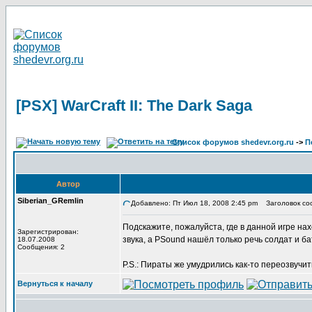
[PSX] WarCraft II: The Dark Saga
Список форумов shedevr.org.ru
->
П
Автор
Siberian_GRemlin
Добавлено: Пт Июл 18, 2008 2:45 pm
Заголовок сооб
Подскажите, пожалуйста, где в данной игре на
Зарегистрирован:
звука, а PSound нашёл только речь солдат и б
18.07.2008
Сообщения: 2
P.S.: Пираты же умудрились как-то переозвучить
Вернуться к началу