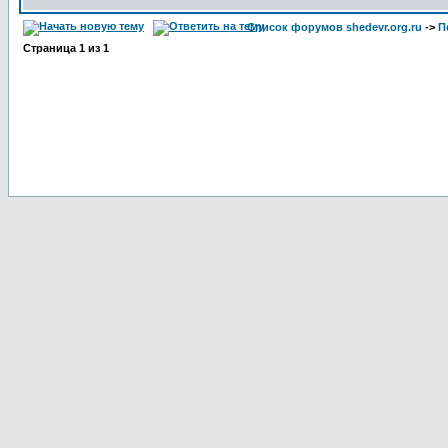
Список форумов shedevr.org.ru
->
П
Страница
1
из
1