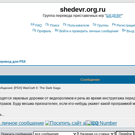
shedevr.org.ru
Группа перевода приставочных игр "
ШЕДЕВР
"
FAQ
Поиск
Пользователи
Группы
Регистраци
Профиль
Войти и проверить личные сообщения
Вход
еревод для PSX
Сообщение
щения: [PSX] WarCraft II: The Dark Saga
ходятся звуковые дорожки от видеороликов и речь во время инструктажа перед
атраков. Буду весьма признателен, если кто-нибудь укажет какой программой 
...
Показать сообщения: