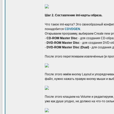
Шаг 2. Составление iml-карты образа.
Что такое iml-карта? Это своеобразный конфиг,
понадобится
CDVDGEN
.
Открываем программу, выбираем Create new pr
-
CD-ROM Master Disc
- для создания CD-обра
-
DVD-ROM Master Disc
- для создания DVD-об
-
DVD-ROM Master Disc (Dual)
- для создания 
После этого перетягиваем извлечённые [и про
После этого жмём кнопку Layout и упорядочив
файл, нужно нажать правую кнопку мыши и выбрат
После этого клацаем на Volume и редактируем 
уже как душе угодно, не должно на что-то силь