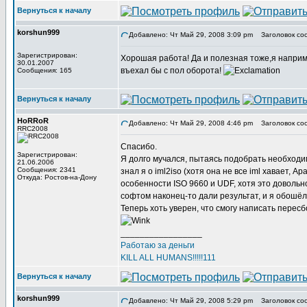
Вернуться к началу
korshun999
Добавлено: Чт Май 29, 2008 3:09 pm
Заголовок со
Зарегистрирован:
Хорошая работа! Да и полезная тоже,я наприм
30.01.2007
въехал бы с пол оборота!
Сообщения: 165
Вернуться к началу
HoRRoR
Добавлено: Чт Май 29, 2008 4:46 pm
Заголовок со
RRC2008
Спасибо.
Зарегистрирован:
Я долго мучался, пытаясь подобрать необходим
21.06.2006
Сообщения: 2341
знал я о iml2iso (хотя она не все iml хавает, 
Откуда: Ростов-на-Дону
особенности ISO 9660 и UDF, хотя это доволь
софтом наконец-то дали результат, и я обошё
Теперь хоть уверен, что смогу написать пересбо
_________________
Работаю за деньги
KILL ALL HUMANS!!!!!111
Вернуться к началу
korshun999
Добавлено: Чт Май 29, 2008 5:29 pm
Заголовок со