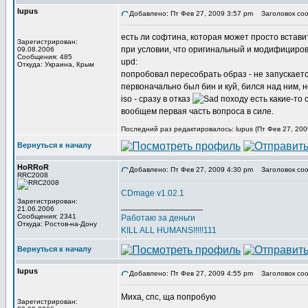
lupus
Добавлено: Пт Фев 27, 2009 3:57 pm
Заголовок соо
есть ли софтина, которая может просто встави
Зарегистрирован:
при условии, что оригинальный и модифициро
09.08.2006
Сообщения: 485
upd:
Откуда: Украина, Крым
попробовал пересобрать образ - не запускаетс
первоначально был бин и куй, бился над ним, 
iso - сразу в отказ
походу есть какие-то 
вообщем первая часть вопроса в силе.
Последний раз редактировалось: lupus (Пт Фев 27, 200
Вернуться к началу
HoRRoR
Добавлено: Пт Фев 27, 2009 4:30 pm
Заголовок соо
RRC2008
CDmage v1.02.1
Зарегистрирован:
_________________
21.06.2006
Сообщения: 2341
Работаю за деньги
Откуда: Ростов-на-Дону
KILL ALL HUMANS!!!!!111
Вернуться к началу
lupus
Добавлено: Пт Фев 27, 2009 4:55 pm
Заголовок соо
Миха, спс, ща попробую
Зарегистрирован: