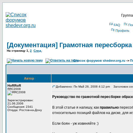
Группа
FAQ
По
Профиль
[Документация] Грамотная пересборка
На страницу
1
,
2
След.
Список форумов shedevr.org.ru
->
П
Автор
HoRRoR
Добавлено: Пн Май 26, 2008 4:12 pm
Заголовок соо
RRC2008
Руководство по грамотной пересборке образ
Зарегистрирован:
21.06.2006
Сообщения: 2341
В этой статье я напишу, как
правильно
пересоб
Откуда: Ростов-на-Дону
относительно позиций файлов на диске, для игр т
Если боян - уж извиняйте :)