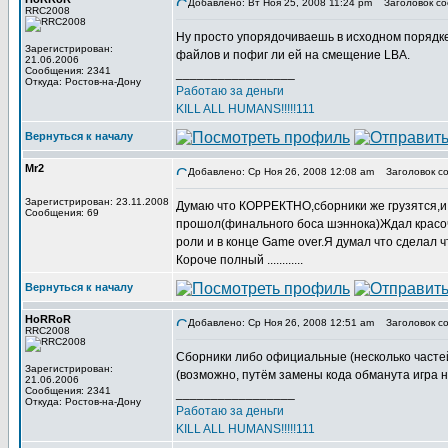
Добавлено: Вт Ноя 25, 2008 11:24 pm
Заголовок со
RRC2008
Ну просто упорядочиваешь в исходном порядке,
Зарегистрирован:
файлов и пофиг ли ей на смещение LBA.
21.06.2006
Сообщения: 2341
_________________
Откуда: Ростов-на-Дону
Работаю за деньги
KILL ALL HUMANS!!!!!111
Вернуться к началу
Mr2
Добавлено: Ср Ноя 26, 2008 12:08 am
Заголовок со
Зарегистрирован: 23.11.2008
Думаю что КОРРЕКТНО,сборники же грузятся,и 
Сообщения: 69
прошол(финального боса шэннока)Ждал красочн
роли и в конце Game over.Я думал что сделал ч
Короче полный ............
Вернуться к началу
HoRRoR
Добавлено: Ср Ноя 26, 2008 12:51 am
Заголовок со
RRC2008
Сборники либо официальные (несколько частей
Зарегистрирован:
(возможно, путём замены кода обманута игра 
21.06.2006
Сообщения: 2341
_________________
Откуда: Ростов-на-Дону
Работаю за деньги
KILL ALL HUMANS!!!!!111