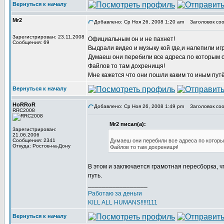
Вернуться к началу
Mr2
Добавлено: Ср Ноя 26, 2008 1:20 am
Заголовок соо
Зарегистрирован: 23.11.2008
Официальным он и не пахнет!
Сообщения: 69
Выдрали видео и музыку кой где,и налепили иг
Думаеш они перебили все адреса по которым
Файлов то там дохренищя!
Мне кажется что они пошли каким то иным путё
Вернуться к началу
HoRRoR
Добавлено: Ср Ноя 26, 2008 1:49 pm
Заголовок соо
RRC2008
Mr2 писал(а):
Зарегистрирован:
21.06.2006
Сообщения: 2341
Думаеш они перебили все адреса по котор
Откуда: Ростов-на-Дону
Файлов то там дохренищя!
В этом и заключается грамотная пересборка, ч
путь.
_________________
Работаю за деньги
KILL ALL HUMANS!!!!!111
Вернуться к началу