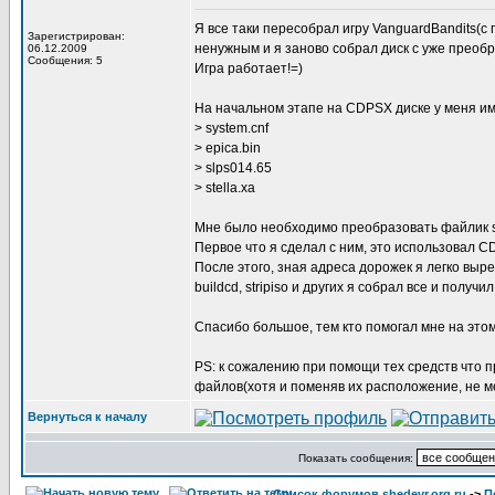
Я все таки пересобрал игру VanguardBandits(с
Зарегистрирован:
ненужным и я заново собрал диск с уже преоб
06.12.2009
Сообщения: 5
Игра работает!=)
На начальном этапе на CDPSX диске у меня им
> system.cnf
> epica.bin
> slps014.65
> stella.xa
Мне было необходимо преобразовать файлик st
Первое что я сделал с ним, это использовал C
После этого, зная адреса дорожек я легко выре
buildcd, stripiso и других я собрал все и полу
Спасибо большое, тем кто помогал мне на этом
PS: к сожалению при помощи тех средств что пр
файлов(хотя и поменяв их расположение, не ме
Вернуться к началу
Показать сообщения:
Список форумов shedevr.org.ru
->
П