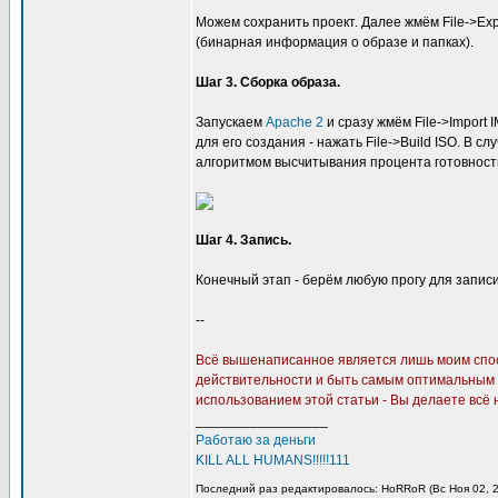
Можем сохранить проект. Далее жмём File->Expor
(бинарная информация о образе и папках).
Шаг 3. Сборка образа.
Запускаем
Apache 2
и сразу жмём File->Import 
для его создания - нажать File->Build ISO. В сл
алгоритмом высчитывания процента готовности
Шаг 4. Запись.
Конечный этап - берём любую прогу для записи 
--
Всё вышенаписанное является лишь моим спос
действительности и быть самым оптимальным р
использованием этой статьи - Вы делаете всё н
_________________
Работаю за деньги
KILL ALL HUMANS!!!!!111
Последний раз редактировалось: HoRRoR (Вс Ноя 02, 2