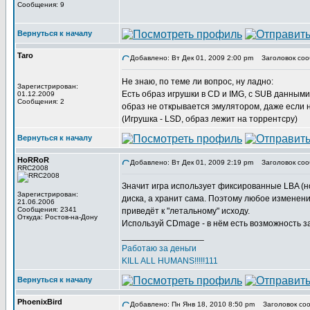
Сообщения: 9
Вернуться к началу
Taro
Добавлено: Вт Дек 01, 2009 2:00 pm
Заголовок соо
Не знаю, по теме ли вопрос, ну ладно:
Зарегистрирован:
Есть образ игрушки в CD и IMG, c SUB данны
01.12.2009
Сообщения: 2
образ не открывается эмулятором, даже если 
(Игрушка - LSD, образ лежит на торрентсру)
Вернуться к началу
HoRRoR
Добавлено: Вт Дек 01, 2009 2:19 pm
Заголовок соо
RRC2008
Значит игра использует фиксированные LBA (но
Зарегистрирован:
диска, а хранит сама. Поэтому любое изменен
21.06.2006
Сообщения: 2341
приведёт к "летальному" исходу.
Откуда: Ростов-на-Дону
Используй CDmage - в нём есть возможность з
_________________
Работаю за деньги
KILL ALL HUMANS!!!!!111
Вернуться к началу
PhoenixBird
Добавлено: Пн Янв 18, 2010 8:50 pm
Заголовок соо