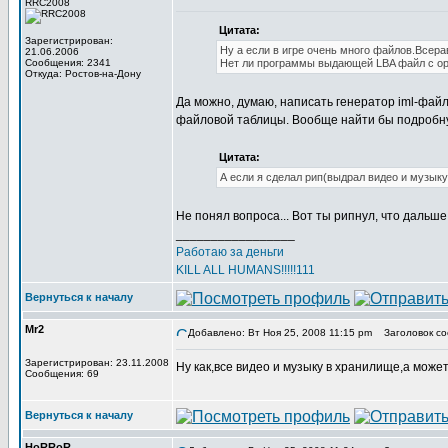
RRC2008
Цитата:
Зарегистрирован:
Ну а если в игре очень много файлов.Всера
21.06.2006
Сообщения: 2341
Нет ли программы выдающей LBA файл с ор
Откуда: Ростов-на-Дону
Да можно, думаю, написать генератор iml-фай
файловой таблицы. Вообще найти бы подробную
Цитата:
А если я сделал рип(выдрал видео и музыку
Не понял вопроса... Вот ты рипнул, что дальш
_________________
Работаю за деньги
KILL ALL HUMANS!!!!!111
Вернуться к началу
Mr2
Добавлено: Вт Ноя 25, 2008 11:15 pm
Заголовок со
Зарегистрирован: 23.11.2008
Ну как,все видео и музыку в хранилище,а может
Сообщения: 69
Вернуться к началу
HoRRoR