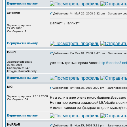
Вернуться к началу
xeramon
Добавлено: Чт Май 29, 2008 9:32 pm
Заголовок со
Danke^^ / Tahnks^^
Зарегистрирован:
29.05.2008
Сообщения: 2
Вернуться к началу
BoreS
Добавлено: Пн Сен 01, 2008 4:47 pm
Заголовок со
Зарегистрирован:
уже есть третья версия Апача
http://apache3.n
03.04.2004
Сообщения: 347
Откуда: KarmaSociety
Вернуться к началу
Mr2
Добавлено: Вт Ноя 25, 2008 2:20 pm
Заголовок соо
Зарегистрирован: 23.11.2008
Ну а если в игре очень много файлов.Всеравно
Сообщения: 69
Нет ли программы выдающей LBA файл с ориги
А если я сделал рип(выдрал видео и музыку) и
Вернуться к началу
HoRRoR
Добавлено: Вт Ноя 25, 2008 5:31 pm
Заголовок соо