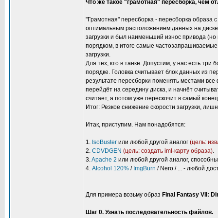
Что же такое "грамотная" пересборка, чем о
"Грамотная" пересборка - пересборка образа 
оптимальным расположением данных на диске (
загрузки и был наименьший износ привода (но 
порядком, в итоге самые частозапрашиваемые 
загрузки.
Для тех, кто в танке. Допустим, у нас есть т
порядке. Головка считывает блок данных из пер
результате пересборки поменять местами все ф
перейдёт на середину диска, и начнёт считыва
считает, а потом уже перескочит в самый конец
Итог: Резкое снижение скорости загрузки, лишн
Итак, приступим. Нам понадобятся:
1.
IsoBuster
или любой другой аналог
(цель: из
2.
CDVDGEN
(цель: создать iml-карту образа)
.
3.
Apache 2
или любой другой аналог, способны
4.
Alcohol 120%
/
ImgBurn
/ Nero / ... - любой 
Для примера возьму образ
Final Fantasy VII: D
Шаг 0. Узнать последовательность файлов.