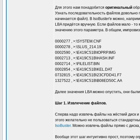
Для этого нам понадобится
оригинальный
обра
Узнать последовательность файлов довольно пр
начинается файл). В IsoBuster'е можно, наприм
LBA придётся вручную. Если файлов мало - то 
значению этого параметра. В общем, импрови
0000277 , >:\SYSTEM.CNF
0000278 , >:\SLUS_214.19
0002590 , >:\E419C51B\IOPRP.IMG
0002713 , >:\E419C51B\HASH.INF
0002714 , >:\FILELIST.BIN
0002854 , >:\E419C51B\KEL.DAT
0732815 , >:\E419C51B\23CFDD41.F7
1327522 , >:\E419C51B\B08ED50C.AA
Далее значения LBA можно опустить, они был
Шаг 1. Извлечение файлов.
Сперва надо извлечь файлы на жёсткий диск и
этого желательно не пользоваться стандартны
IsoBuster
. Можно извлечь файлы прямо с диска
Вообще этот шаг интуитивно прост, поэтому о