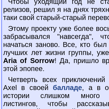
Чтобы уходящий год не ст
релизов, решил я на днях тряхн
таки свой старый-старый перев
Этому проекту уже более вось
забрасывался "навсегда", ч
начаться заново. Все, кто бы
лучших лет жизни группы, уже
Aria of Sorrow
! Да, пришло в
этой эпопее.
Четверть всех приключений
Axel в своей
балладе
, а в о
истории слишком много д
листингов, чтобы расска