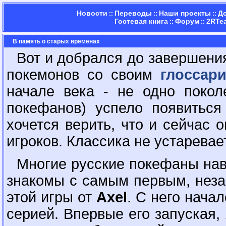
Новости
Переводы
Наши проекты
Д
::
::
::
Гостевая книга
Форум
2RTe
::
::
В память о старых временах
Вот и добрался до завершени
покемонов со своим
глоссар
начале века - не одно покол
покефанов) успело появиться
хочется верить, что и сейчас 
игроков. Классика не устаревает
Многие русские покефаны на
знакомы с самым первым, нез
этой игры от
Axel
. С него нача
серией. Впервые его запуская, 