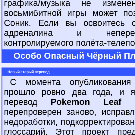
графика/музыка не измен
восьмибитной игры может по
Соник. Если вы освоитесь с
адреналина и неперед
контролируемого полёта-телепо
Особо Опасный Чёрный П
Новый старый перевод
C момента опубликовани
прошло ровно два года, и я
перевод
Pokemon Leaf 
перепроверен заново, исправ
недоработки, подкорректирова
глоссарий. Этот проект пре